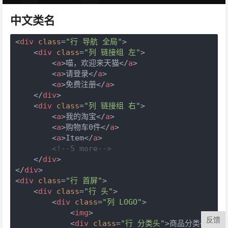
中文类名
<
div
class
=
"行 导航 全局"
>
<
div
class
=
"列 链接组 左"
>
<
a
>
喵，欢迎来天猫
</
a
>
<
a
>
请登录
</
a
>
<
a
>
免费注册
</
a
>
</
div
>
<
div
class
=
"列 链接组 右"
>
<
a
>
我的淘宝
</
a
>
<
a
>
购物车0件
</
a
>
<
a
>
Item
</
a
>
<!--5 more-->
</
div
>
</
div
>
<
div
class
=
"行 首屏"
>
<
div
class
=
"行 头"
>
<
div
class
=
"列 LOGO"
>
<
img
>
反馈
<
div
class
=
"行 分类头"
>
商品分类
</
div
>