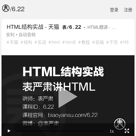
/
登录
注册
HTML结构实战 - 天猫
-
HTML精讲 - …
6.22
表/
安利
•
自动
音频
天猫
结构
实战
html
html5
教程
前端
干货
H5
1x