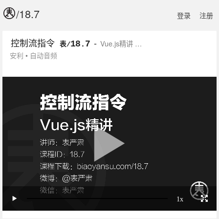
/
登录
注册
控制流指令
-
Vue.js精讲 …
18.7
表/
安利
•
自动
音频
1x