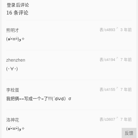
登录
后评论
条评论
16
熊明才
表/c4893
3 年前
(๑•̀ㅂ•́)و✧
zhenzhen
表/c4194
7 年前
(･∀･)
李栓蛋
表/c4155
7 年前
我把俩==写成一个=了!!!(´థ౪థ）σ
洛神花
表/c3607
7 年前
(๑•̀ㅂ•́)و✧
反馈