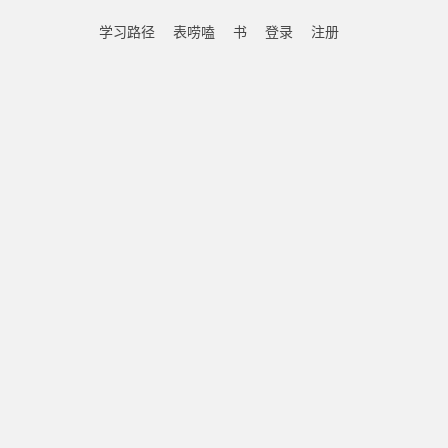
学习路径
表唠嗑
书
登录
注册