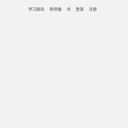
学习路径
表唠嗑
书
登录
注册